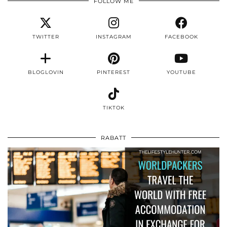
FOLLOW ME
TWITTER
INSTAGRAM
FACEBOOK
BLOGLOVIN
PINTEREST
YOUTUBE
TIKTOK
RABATT