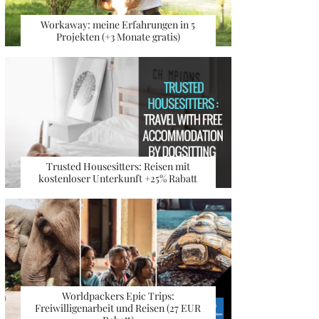
Workaway: meine Erfahrungen in 5
Projekten (+3 Monate gratis)
Trusted Housesitters: Reisen mit
kostenloser Unterkunft +25% Rabatt
Worldpackers Epic Trips:
Freiwilligenarbeit und Reisen (27 EUR