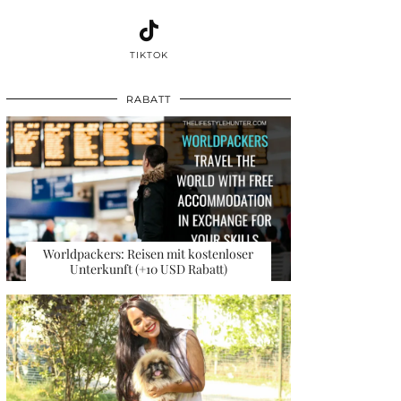
TIKTOK
RABATT
Worldpackers: Reisen mit kostenloser
Unterkunft (+10 USD Rabatt)