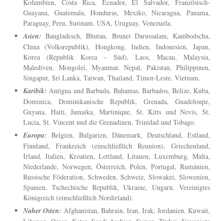
Kolumbien, Costa Rica, Ecuador, El Salvador, Französisch-
Guayana, Guatemala, Honduras, Mexiko, Nicaragua, Panama,
Paraguay, Peru, Surinam, USA, Uruguay, Venezuela.
Asien:
Bangladesch, Bhutan, Brunei Darussalam, Kambodscha,
China (Volksrepublik), Hongkong, Indien, Indonesien, Japan,
Korea (Republik Korea – Süd), Laos, Macau, Malaysia,
Malediven, Mongolei, Myanmar, Nepal, Pakistan, Philippinen,
Singapur, Sri Lanka, Taiwan, Thailand, Timor-Leste, Vietnam.
Karibik:
Antigua und Barbuda, Bahamas, Barbados, Belize, Kuba,
Dominica, Dominikanische Republik, Grenada, Guadeloupe,
Guyana, Haiti, Jamaika, Martinique, St. Kitts und Nevis, St.
Lucia, St. Vincent und die Grenadinen, Trinidad und Tobago.
Europa:
Belgien, Bulgarien, Dänemark, Deutschland, Estland,
Finnland, Frankreich (einschließlich Reunion), Griechenland,
Irland, Italien, Kroatien, Lettland, Litauen, Luxemburg, Malta,
Niederlande, Norwegen, Österreich, Polen, Portugal, Rumänien,
Russische Föderation, Schweden, Schweiz, Slowakei, Slowenien,
Spanien, Tschechische Republik, Ukraine, Ungarn, Vereinigtes
Königreich (einschließlich Nordirland).
Naher Osten:
Afghanistan, Bahrain, Iran, Irak, Jordanien, Kuwait,