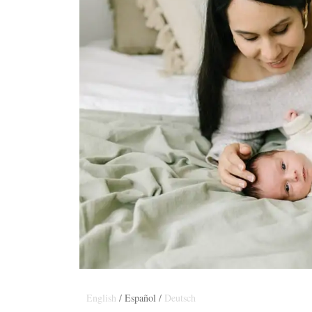
English
/ Español /
Deutsch