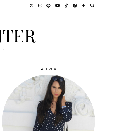
NTER
ES
ACERCA