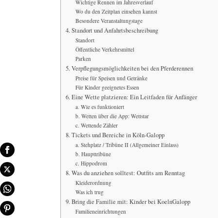
Wichtige Rennen im Jahresverlauf
Wo du den Zeitplan einsehen kannst
Besondere Veranstaltungstage
4. Standort und Anfahrtsbeschreibung
Standort
Öffentliche Verkehrsmittel
Parken
5. Verpflegungsmöglichkeiten bei den Pferderennen
Preise für Speisen und Getränke
Für Kinder geeignetes Essen
6. Eine Wette platzieren: Ein Leitfaden für Anfänger
a. Wie es funktioniert
b. Wetten über die App: Wettstar
c. Wettende Zähler
8. Tickets und Bereiche in Köln-Galopp
a. Stehplatz / Tribüne II (Allgemeiner Einlass)
b. Haupttribüne
c. Hippodrom
8. Was du anziehen solltest: Outfits am Renntag
Kleiderordnung
Was ich trug
9. Bring die Familie mit: Kinder bei KoelnGalopp
Familieneinrichtungen