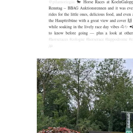
@pilarnoriegaa
🐎 Horse Races at KoelnGalopp
Renntag – BBAG Auktionsrennen and it was everyt
rides for the little ones, delicious food, and ev
the Haupttribüne with a great view and cover 🙌 
while soaking in the lively race day vibes 🐴✨ 📲
to know before going — plus a look at other
#horseraces
#cologne
#horserace
#hippodrome
#r
да