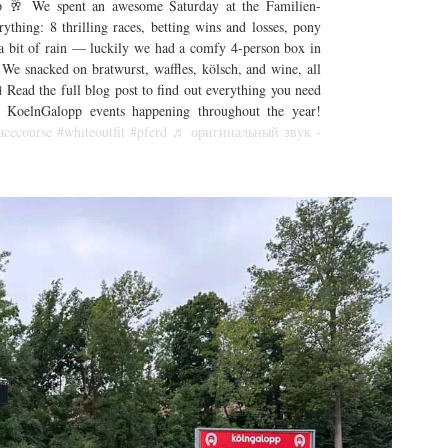
 🥂 We spent an awesome Saturday at the Familien-
hing: 8 thrilling races, betting wins and losses, pony
en a bit of rain — luckily we had a comfy 4-person box in
We snacked on bratwurst, waffles, kölsch, and wine, all
 Read the full blog post to find out everything you need
 KoelnGalopp events happening throughout the year!
acecourse
#whiteoutfit
#pferd
♬ оригинальный звук -