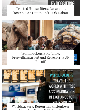
Trusted Housesitters: Reisen mit
kostenloser Unterkunft +25% Rabatt
Worldpackers Epic Trips:
Freiwilligenarbeit und Reisen (27 EUR
Rabatt)
Worldpackers: Reisen mit kostenloser