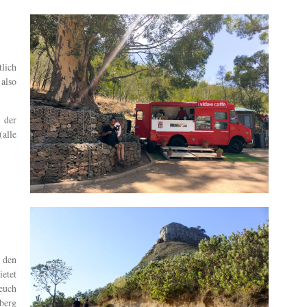
lich
 also
 der
alle
 den
etet
 euch
lberg