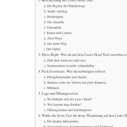
2. Beschreibung des Lion’s Head Trail
a. Der Beginn des Wanderwegs
b. Steiler Aufstieg
c. Holztreppen
d. Die Aussicht
e. Felsenpfad
f. Ketten und Leitern
g. Zwei Wege
h. Der letzte Weg
i. Der Gipfel
3. Dress Right: Was du auf dem Lion’s Head Trail anziehen so
a. Zieh dich warm an (oder aus)
c. Sonnenschutz ist nicht verhandelbar
4. Pack Essentials: Was du mitbringen solltest
a. Flüssigkeitszufuhr und Snacks
b. Kamera (oder ein Telefon mit guter Kamera)
c. Müllsack
5. Lage und Öffnungszeiten
a. Wo befindet sich der Lion’s Head?
b. Wie kommt man dorthin?
c. Öffnungszeiten und Eintrittspreise
6. Wähle die beste Zeit für deine Wanderung auf den Lion’s 
a. Die idealen Jahreszeiten
b. Sonnenaufgang, Sonnenuntergang und Vollmond