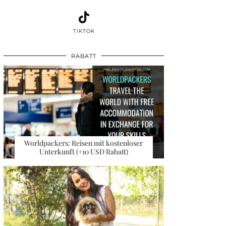
TIKTOK
RABATT
Worldpackers: Reisen mit kostenloser
Unterkunft (+10 USD Rabatt)