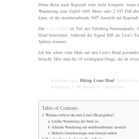
Deine Reise nach Kapstadt wäre nicht komplett, wenn du
Wanderung zum Gipfel (669 Meter oder 2.195 Fuß über
kann, ist die atemberaubende 360⁰-Aussicht auf Kapstadt
Der
Lion’s Head
ist Teil des Tafelberg-Nationalparks.
Head bezeichnet, während der Signal Hill als Lion’s T
Sphinx erinnert.
Ich bin schon viele Male auf den Lion’s Head gewande
besucht. Hier sind die 10 wichtigsten Dinge, die du wisse
@pilarnoriegaa
Hiking Lions Head
#southafrica
#mountain
♬ Me Gustas Tu - Manu Chao
Table of Contents
1. Warum solltest du zum Lion’s Head gehen?
a. Leichte Wanderung der Stufe A+
b. Schnelle Wanderung mit atemberaubender Aussicht
c. Mehrere Zwischenstopps zum Energie tanken