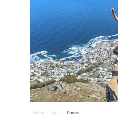
English
|
Español
| Deutsch