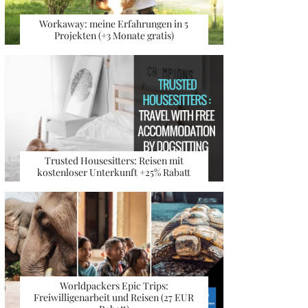
Workaway: meine Erfahrungen in 5
Projekten (+3 Monate gratis)
Trusted Housesitters: Reisen mit
kostenloser Unterkunft +25% Rabatt
Worldpackers Epic Trips:
Freiwilligenarbeit und Reisen (27 EUR