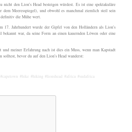
 nicht den Lion’s Head besteigen würdest. Es ist eine spektakuläre
 dem Meeresspiegel), und obwohl es manchmal ziemlich steil sein
 definitiv die Mühe wert.
 Im 17. Jahrhundert wurde der Gipfel von den Holländern als Lion’s
ail bekannt war, da seine Form an einen kauernden Löwen oder eine
rt und meiner Erfahrung nach ist dies ein Muss, wenn man Kapstadt
n solltest, bevor du auf den Lion’s Head wanderst:
#capetown
#hike
#hiking
#lionshead
#africa
#sudafrica