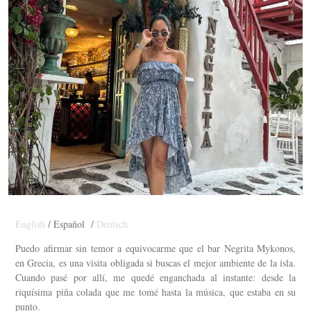
English
/ Español /
Deutsch
Puedo afirmar sin temor a equivocarme que el bar Negrita Mykonos,
en Grecia, es una visita obligada si buscas el mejor ambiente de la isla.
Cuando pasé por allí, me quedé enganchada al instante: desde la
riquísima piña colada que me tomé hasta la música, que estaba en su
punto.