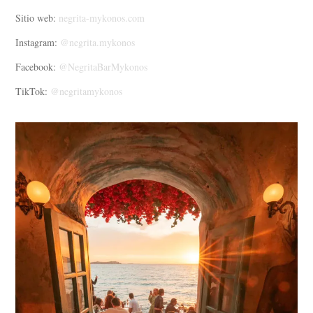
Sitio web:
negrita-mykonos.com
Instagram:
@negrita.mykonos
Facebook:
@NegritaBarMykonos
TikTok:
@negritamykonos