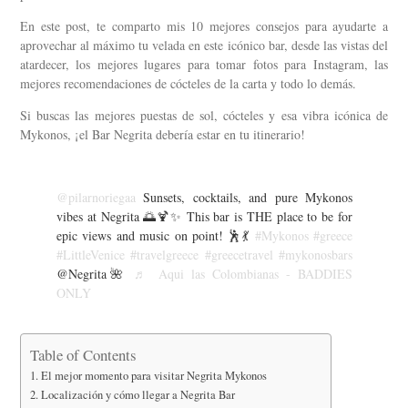
En este post, te comparto mis 10 mejores consejos para ayudarte a
aprovechar al máximo tu velada en este icónico bar, desde las vistas del
atardecer, los mejores lugares para tomar fotos para Instagram, las
mejores recomendaciones de cócteles de la carta y todo lo demás.
Si buscas las mejores puestas de sol, cócteles y esa vibra icónica de
Mykonos, ¡el Bar Negrita debería estar en tu itinerario!
@pilarnoriegaa
Sunsets, cocktails, and pure Mykonos
vibes at Negrita 🌅🍹✨ This bar is THE place to be for
epic views and music on point! 🕺💃
#Mykonos
#greece
#LittleVenice
#travelgreece
#greecetravel
#mykonosbars
@Negrita🌺
♬ Aqui las Colombianas - BADDIES
ONLY
Table of Contents
1. El mejor momento para visitar Negrita Mykonos
2. Localización y cómo llegar a Negrita Bar