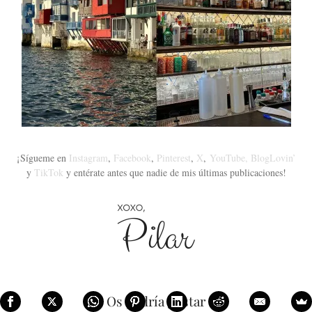
¡Sígueme en
Instagram
,
Facebook
,
Pinterest
,
X
,
YouTube,
BlogLovin’
y
TikTok
y entérate antes que nadie de mis últimas publicaciones!
Os podría gustar