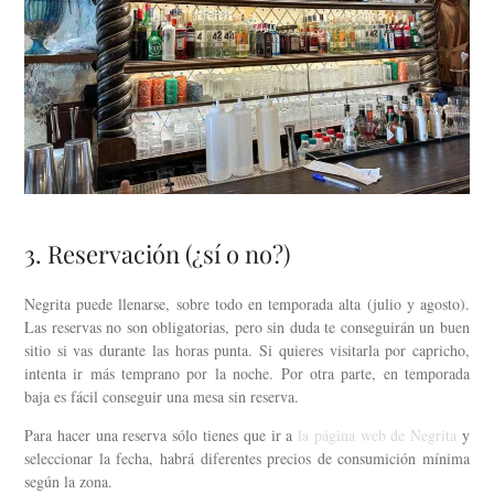
3. Reservación (¿sí o no?)
Negrita puede llenarse, sobre todo en temporada alta (julio y agosto).
Las reservas no son obligatorias, pero sin duda te conseguirán un buen
sitio si vas durante las horas punta. Si quieres visitarla por capricho,
intenta ir más temprano por la noche. Por otra parte, en temporada
baja es fácil conseguir una mesa sin reserva.
Para hacer una reserva sólo tienes que ir a
la página web de Negrita
y
seleccionar la fecha, habrá diferentes precios de consumición mínima
según la zona.