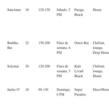
SantAnna
18
120-150
Sábado, 5
Paraga
House
PM
Beach
Buddha-
22
150-200
Fines de
Ornos Bay
Chillout,
Bar
semana, 6
lounge,
PM
Deep Hous
Solymar
20
120-200
Fines de
Kalo
Chillout,
semana, 3
Livadi
lounge,
PM
Beach
House
Jackie O’
18
90-130
Domingo,
Super
Disco/Hous
6 PM
Paradise