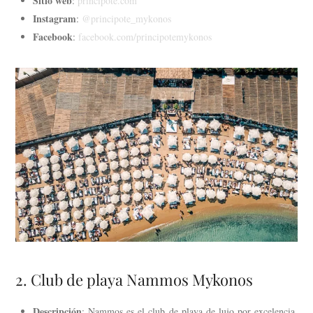
Sitio web
:
principote.com
Instagram
:
@principote_mykonos
Facebook
:
facebook.com/principotemykonos
2. Club de playa Nammos Mykonos
Descripción
: Nammos es el club de playa de lujo por excelencia,