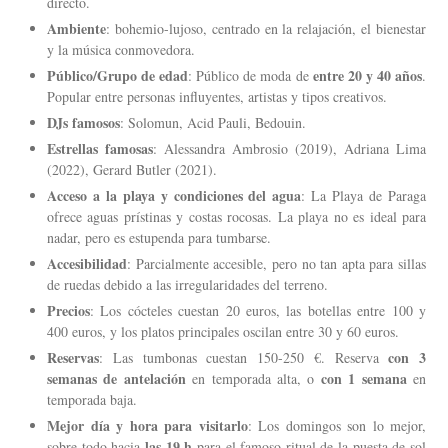
directo.
Ambiente
: bohemio-lujoso, centrado en la relajación, el bienestar
y la música conmovedora.
Público/Grupo de edad
entre 20 y 40 años
: Público de moda de
.
Popular entre personas influyentes, artistas y tipos creativos.
DJs famosos
: Solomun, Acid Pauli, Bedouin.
Estrellas famosas
: Alessandra Ambrosio (2019), Adriana Lima
(2022), Gerard Butler (2021).
Acceso a la playa y condiciones del agua
: La Playa de Paraga
ofrece aguas prístinas y costas rocosas. La playa no es ideal para
nadar, pero es estupenda para tumbarse.
Accesibilidad
: Parcialmente accesible, pero no tan apta para sillas
de ruedas debido a las irregularidades del terreno.
Precios
: Los cócteles cuestan 20 euros, las botellas entre 100 y
400 euros, y los platos principales oscilan entre 30 y 60 euros.
Reservas
con 3
: Las tumbonas cuestan 150-250 €. Reserva
semanas de antelación
con 1 semana
en temporada alta, o
en
temporada baja.
Mejor día y hora para visitarlo
: Los domingos son lo mejor,
las 19 h
sobre todo hacia
para el famoso ritual de la puesta de sol