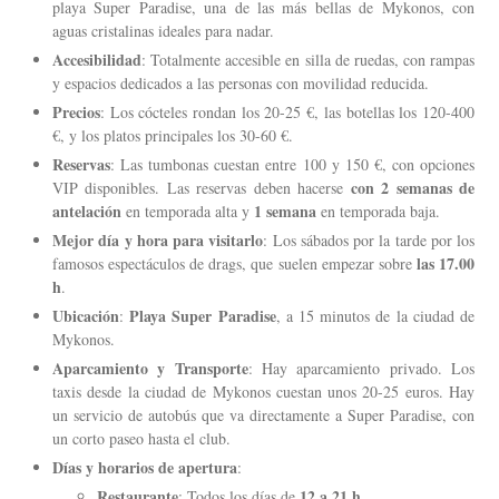
playa Super Paradise, una de las más bellas de Mykonos, con
aguas cristalinas ideales para nadar.
Accesibilidad
: Totalmente accesible en silla de ruedas, con rampas
y espacios dedicados a las personas con movilidad reducida.
Precios
: Los cócteles rondan los 20-25 €, las botellas los 120-400
€, y los platos principales los 30-60 €.
Reservas
: Las tumbonas cuestan entre 100 y 150 €, con opciones
con 2 semanas de
VIP disponibles. Las reservas deben hacerse
antelación
1 semana
en temporada alta y
en temporada baja.
Mejor día y hora para visitarlo
: Los sábados por la tarde por los
las 17.00
famosos espectáculos de drags, que suelen empezar sobre
h
.
Ubicación
Playa Super Paradise
:
, a 15 minutos de la ciudad de
Mykonos.
Aparcamiento y Transporte
: Hay aparcamiento privado. Los
taxis desde la ciudad de Mykonos cuestan unos 20-25 euros. Hay
un servicio de autobús que va directamente a Super Paradise, con
un corto paseo hasta el club.
Días y horarios de apertura
:
Restaurante
12 a 21 h
: Todos los días de
.