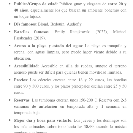
Público/Grupo de edad
entre 20 y
: Público guay y elegante de
40 años
, especialmente los que buscan un ambiente bohemio con
un toque lujoso.
DJs famosos
: Blond, Bedouin, Audiofly.
Estrellas famosas
: Emily Ratajkowski (2022), Michael
Fassbender (2019).
Acceso a la playa y estado del agua
: La playa es tranquila y
serena, con aguas limpias, pero puede hacer viento debido a su
ubicación.
Accesibilidad
: Accesible en silla de ruedas, aunque el terreno
arenoso puede ser difícil para quienes tienen movilidad limitada.
Precios
: Los cócteles cuestan entre 18 y 22 euros, las botellas
entre 90 y 300 euros, y los platos principales oscilan entre 25 y 50
euros.
Reservas
con 2-3
: Las tumbonas cuestan unos 150-200 €. Reserva
semanas de antelación
1 semana
en temporada alta y
en
temporada baja.
Mejor día y hora para visitarlo
: Los jueves y los domingos son
las 18.00
los más animados, sobre todo hacia
, cuando la música
empieza a animarse.