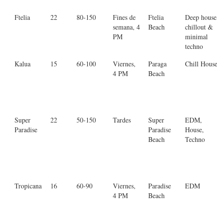
Ftelia
22
80-150
Fines de
Ftelia
Deep house
semana, 4
Beach
chillout &
PM
minimal
techno
Kalua
15
60-100
Viernes,
Paraga
Chill Hous
4 PM
Beach
Super
22
50-150
Tardes
Super
EDM,
Paradise
Paradise
House,
Beach
Techno
Tropicana
16
60-90
Viernes,
Paradise
EDM
4 PM
Beach