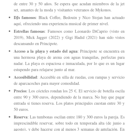
de entre 30 y 50 años. Se espera que acudan miembros de la jet
set, amantes de la moda y visitantes veteranos de Mykonos.
DJs famosos
: Black Coffee, Bedouin y Nico Stojan han actuado
aquí, ofreciendo una experiencia musical de primer nivel.
Estrellas famosas
: Famosos como Leonardo DiCaprio (visto en
2019), Mick Jagger (2022) y Gigi Hadid (2021) han sido vistos
descansando en Principote.
Acceso a la playa y estado del agua
: Principote se encuentra en
una hermosa playa de arena con aguas tranquilas, perfectas para
nadar. La playa es espaciosa e inmaculada, por lo que es un lugar
estupendo para relajarse junto al mar.
Accesibilidad
: Accesible en silla de ruedas, con rampas y servicio
de aparcacoches para mayor comodidad.
Precios
: Los cócteles rondan los 25 €. El servicio de botella oscila
entre 90 y 300 euros, dependiendo de la marca. No hay que pagar
entrada si tienes reserva. Los platos principales cuestan entre 30 y
50 euros.
Reserva
: Las tumbonas oscilan entre 180 y 300 euros la pareja. Es
imprescindible reservar, sobre todo en temporada alta (de junio a
agosto), y debe hacerse con al menos 3 semanas de antelación. En