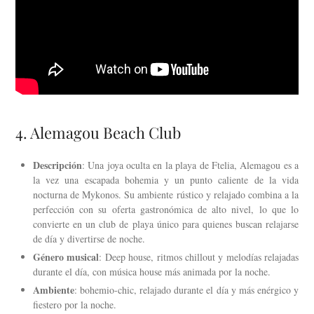
4. Alemagou Beach Club
Descripción
: Una joya oculta en la playa de Ftelia, Alemagou es a
la vez una escapada bohemia y un punto caliente de la vida
nocturna de Mykonos. Su ambiente rústico y relajado combina a la
perfección con su oferta gastronómica de alto nivel, lo que lo
convierte en un club de playa único para quienes buscan relajarse
de día y divertirse de noche.
Género musical
: Deep house, ritmos chillout y melodías relajadas
durante el día, con música house más animada por la noche.
Ambiente
: bohemio-chic, relajado durante el día y más enérgico y
fiestero por la noche.