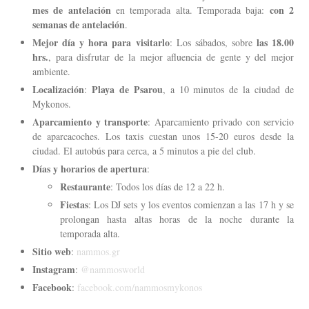
mes de antelación
con 2
en temporada alta. Temporada baja:
semanas de antelación
.
Mejor día y hora para visitarlo
las 18.00
: Los sábados, sobre
hrs.
, para disfrutar de la mejor afluencia de gente y del mejor
ambiente.
Localización
Playa de Psarou
:
, a 10 minutos de la ciudad de
Mykonos.
Aparcamiento y transporte
: Aparcamiento privado con servicio
de aparcacoches. Los taxis cuestan unos 15-20 euros desde la
ciudad. El autobús para cerca, a 5 minutos a pie del club.
Días y horarios de apertura
:
Restaurante
: Todos los días de 12 a 22 h.
Fiestas
: Los DJ sets y los eventos comienzan a las 17 h y se
prolongan hasta altas horas de la noche durante la
temporada alta.
Sitio web
:
nammos.gr
Instagram
:
@nammosworld
Facebook
:
facebook.com/nammosmykonos