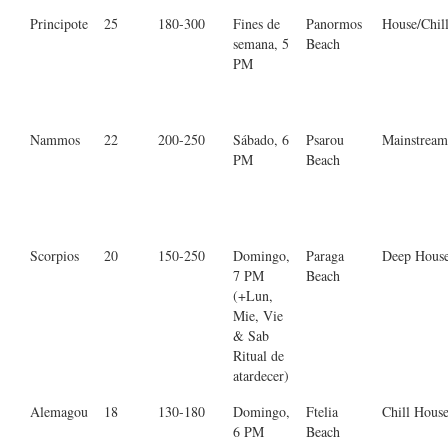
Principote
25
180-300
Fines de
Panormos
House/Chil
semana, 5
Beach
PM
Nammos
22
200-250
Sábado, 6
Psarou
Mainstream
PM
Beach
Scorpios
20
150-250
Domingo,
Paraga
Deep Hous
7 PM
Beach
(+Lun,
Mie, Vie
& Sab
Ritual de
atardecer)
Alemagou
18
130-180
Domingo,
Ftelia
Chill Hous
6 PM
Beach