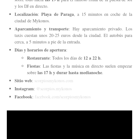
y los DJ en directo.
Localización
Playa de Paraga
:
, a 15 minutos en coche de la
ciudad de Mykonos.
Aparcamiento y transporte
: Hay aparcamiento privado. Los
taxis cuestan unos 20-25 euros desde la ciudad. El autobús para
cerca, a 5 minutos a pie de la entrada.
Días y horarios de apertura
:
Restaurante
12 a 22 h
: Todos los días de
.
Fiestas
: Las fiestas y la música en directo suelen empezar
las 17 h y durar hasta medianoche
sobre
.
Sitio web
:
scorpiosmykonos.com
Instagram
:
@scorpios.mykonos
Facebook
:
facebook.com/scorpiosmykonos