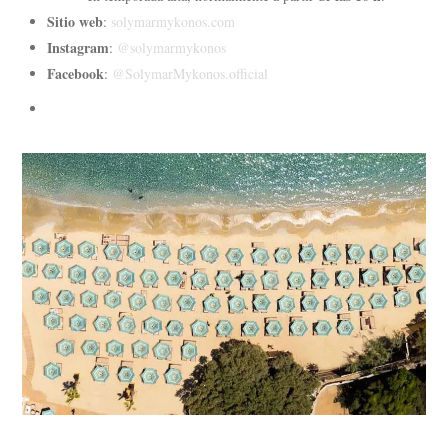
Sitio web
:
solymarmykonos.com
Instagram
:
@solymarmykonos
Facebook
:
@SolymarMykonos.official