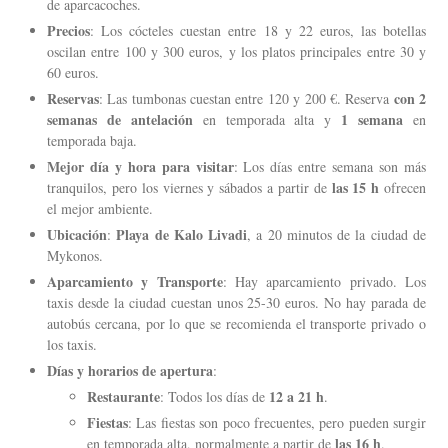
de aparcacoches.
Precios
: Los cócteles cuestan entre 18 y 22 euros, las botellas
oscilan entre 100 y 300 euros, y los platos principales entre 30 y
60 euros.
Reservas
con 2
: Las tumbonas cuestan entre 120 y 200 €. Reserva
semanas de antelación
1 semana
en temporada alta y
en
temporada baja.
Mejor día y hora para visitar
: Los días entre semana son más
las 15 h
tranquilos, pero los viernes y sábados a partir de
ofrecen
el mejor ambiente.
Ubicación
Playa de Kalo Livadi
:
, a 20 minutos de la ciudad de
Mykonos.
Aparcamiento y Transporte
: Hay aparcamiento privado. Los
taxis desde la ciudad cuestan unos 25-30 euros. No hay parada de
autobús cercana, por lo que se recomienda el transporte privado o
los taxis.
Días y horarios de apertura
:
Restaurante
12 a 21 h
: Todos los días de
.
Fiestas
: Las fiestas son poco frecuentes, pero pueden surgir
las 16 h
en temporada alta, normalmente a partir de
.