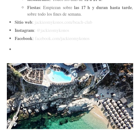
Fiestas
las 17 h y duran hasta tarde
: Empiezan sobre
,
sobre todo los fines de semana.
Sitio web
:
jackieomykonos.com/beach-club
Instagram
:
@jackieomykonos
Facebook
:
facebook.com/jackieomykonos