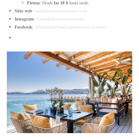
Fiestas
las 18 h
: Desde
hasta tarde.
Sitio web
:
buddhabarbeachmykonos.com
Instagram
:
@buddhabarbeachmykonos
Facebook
:
@buddhabarbeach.santamarina.mykonos