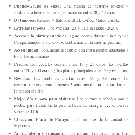
Público/Grupo de edad
: Una mezcla de fiesteros jóvenes y
visitantes adinerados, principalmente de entre 20 y 40 años.
DJ famosos
: Ricardo Villalobos, Black Coffee, Marco Carola.
Estrellas famosas
: The Weeknd (2019), Bella Hadid (2020).
Acceso a la playa y estado del agua
: Acceso directo a la playa de
Paraga, aunque la atención se centra más en la enorme piscina.
Accesibilidad
: Totalmente accesible, con instalaciones adaptadas a
todas las necesidades.
Precios
: Los cócteles cuestan entre 18 y 25 euros, las botellas
entre 120 y 400 euros, y los platos principales entre 40 y 60 euros.
Reservas
: Las tumbonas cuestan entre 150 y 250 euros. Es
3 semanas de antelación
necesario reservar con al menos
durante
la temporada alta.
Mejor día y hora para visitarlo
: Los viernes y sábados por la
noche, para fiestas en la piscina llenas de energía, que empiezan
las 17 h
sobre
.
Ubicación
Playa de Paraga
:
, a 15 minutos de la ciudad de
Mykonos.
Aparcamiento y Transporte
: Hay un amplio aparcamiento. Los