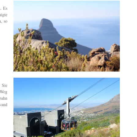
a. Es
igte
, so
 Sie
 Weg
bahn
wand