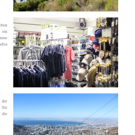
eben
 ein
ämme
dria
 der
 Sie
 die