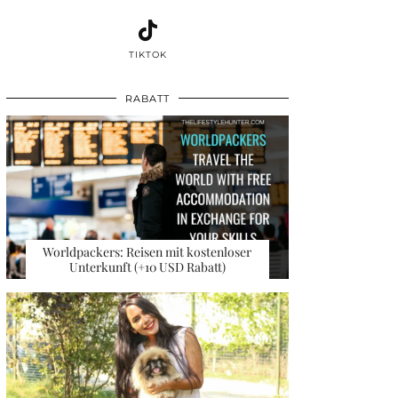
TIKTOK
RABATT
Worldpackers: Reisen mit kostenloser
Unterkunft (+10 USD Rabatt)