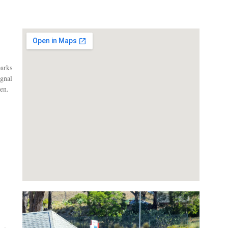
arks
ignal
en.