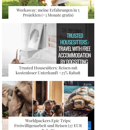
Workaway: meine Erfahrungen in 5
Projekten (+3 Monate gratis)
Trusted Housesitters: Reisen mit
kostenloser Unterkunft +25% Rabatt
Worldpackers Epic Trips:
Freiwilligenarbeit und Reisen (27 EUR