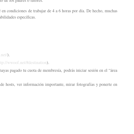
o de los padres o tutores.
 en condiciones de trabajar de 4 a 6 horas por día. De hecho, muchas
lidades específicas.
.net/
).
ttp://wwoof.net/#destination
).
ayas pagado tu cuota de membresía, podrás iniciar sesión en el “área
 de hosts, ver información importante, mirar fotografías y ponerte en