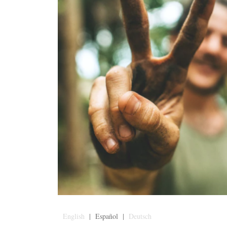
English
| Español |
Deutsch