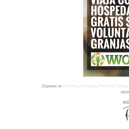
¡Sígueme en
Facebook
,
Instagram
,
Pinterest
,
Twitter
últim