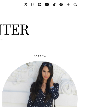
NTER
ES
ACERCA