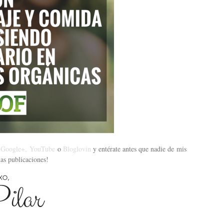
,
Google+,
YouTube
o
Bloglovin
y entérate antes que nadie de mis
as publicaciones!