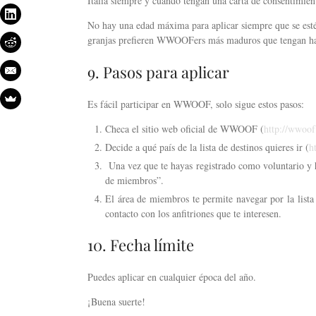
Italia siempre y cuando tengan una carta de consentimient
No hay una edad máxima para aplicar siempre que se esté
granjas prefieren WWOOFers más maduros que tengan habi
9. Pasos para aplicar
Es fácil participar en WWOOF, solo sigue estos pasos:
Checa el sitio web oficial de WWOOF (
http://wwoof
Decide a qué país de la lista de destinos quieres ir (
h
Una vez que te hayas registrado como voluntario y h
de miembros”.
El área de miembros te permite navegar por la lista
contacto con los anfitriones que te interesen.
10. Fecha límite
Puedes aplicar en cualquier época del año.
¡Buena suerte!