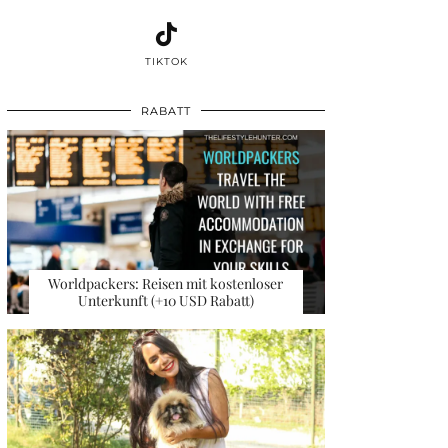
TIKTOK
RABATT
Worldpackers: Reisen mit kostenloser
Unterkunft (+10 USD Rabatt)