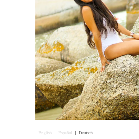
English
|
Español
| Deutsch