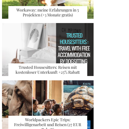
Workaway: meine Erfahrungen in 5
Projekten (+3 Monate gratis)
Trusted Housesitters: Reisen mit
kostenloser Unterkunft +25% Rabatt
Worldpackers Epic Trips:
Freiwilligenarbeit und Reisen (27 EUR