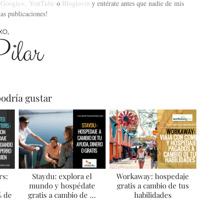
,
Google+,
YouTube
o
Bloglovin
y entérate antes que nadie de mis
as publicaciones!
odría gustar
rs:
Staydu: explora el
Workaway: hospedaje
mundo y hospédate
gratis a cambio de tus
% de
gratis a cambio de …
habilidades