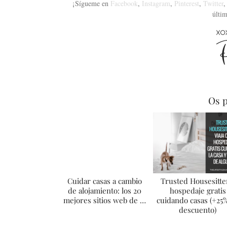
¡Sígueme en
Facebook
,
Instagram
,
Pinterest
,
Twitter
últim
Os p
Cuidar casas a cambio
Trusted Housesitte
de alojamiento: los 20
hospedaje gratis
mejores sitios web de …
cuidando casas (+25
descuento)