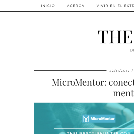
INICIO
ACERCA
VIVIR EN EL EX
THE
D
22/11/2017
MicroMentor: conec
mento