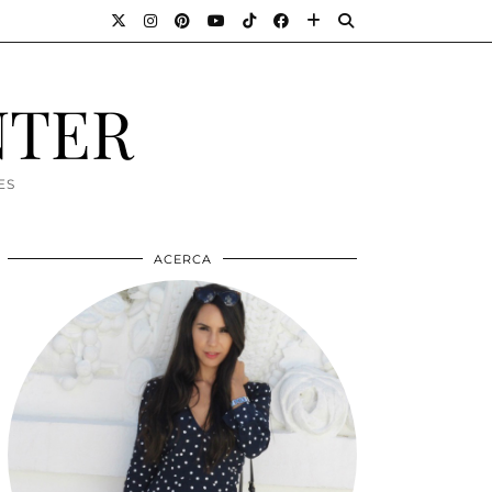
NTER
ES
ACERCA