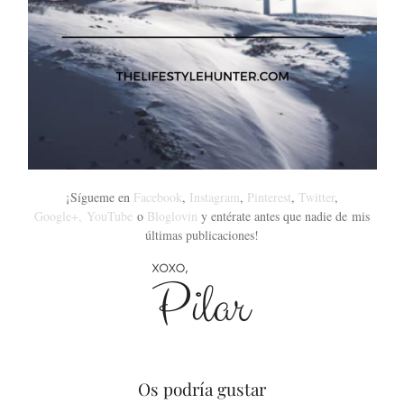
¡Sígueme en
Facebook
,
Instagram
,
Pinterest
,
Twitter
,
Google+,
YouTube
o
Bloglovin
y entérate antes que nadie de mis
últimas publicaciones!
Os podría gustar