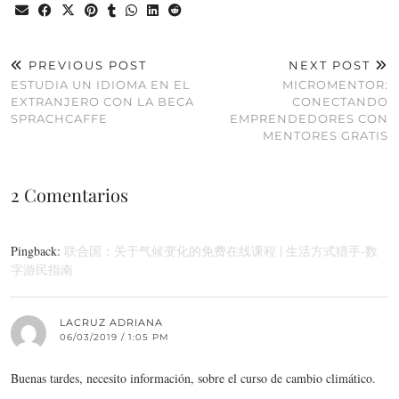
PREVIOUS POST
NEXT POST
ESTUDIA UN IDIOMA EN EL
MICROMENTOR:
EXTRANJERO CON LA BECA
CONECTANDO
SPRACHCAFFE
EMPRENDEDORES CON
MENTORES GRATIS
2 Comentarios
Pingback:
联合国：关于气候变化的免费在线课程 | 生活方式猎手-数
字游民指南
LACRUZ ADRIANA
06/03/2019 / 1:05 PM
Buenas tardes, necesito información, sobre el curso de cambio climático.