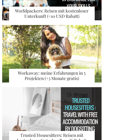
Worldpackers: Reisen mit kostenloser
Unterkunft (+10 USD Rabatt)
Workaway: meine Erfahrungen in 5
Projekten (+3 Monate gratis)
Trusted Housesitters: Reisen mit