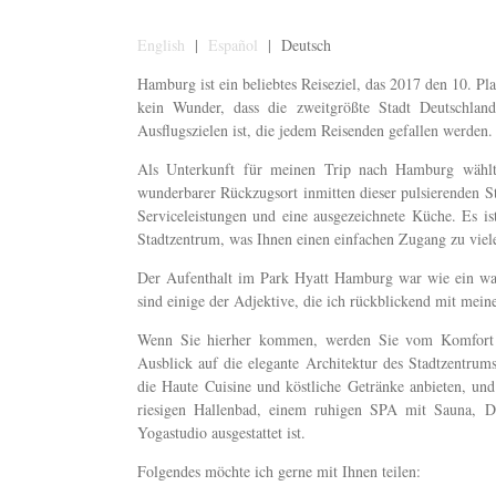
English
|
Español
| Deutsch
Hamburg ist ein beliebtes Reiseziel, das 2017 den 10. Pla
kein Wunder, dass die zweitgrößte Stadt Deutschland
Ausflugszielen ist, die jedem Reisenden gefallen werden.
Als Unterkunft für meinen Trip nach Hamburg wähl
wunderbarer Rückzugsort inmitten dieser pulsierenden St
Serviceleistungen und eine ausgezeichnete Küche. Es ist
Stadtzentrum, was Ihnen einen einfachen Zugang zu viele
Der Aufenthalt im Park Hyatt Hamburg war wie ein wah
sind einige der Adjektive, die ich rückblickend mit mein
Wenn Sie hierher kommen, werden Sie vom Komfort un
Ausblick auf die elegante Architektur des Stadtzentrums
die Haute Cuisine und köstliche Getränke anbieten, un
riesigen Hallenbad, einem ruhigen SPA mit Sauna,
Yogastudio ausgestattet ist.
Folgendes möchte ich gerne mit Ihnen teilen: