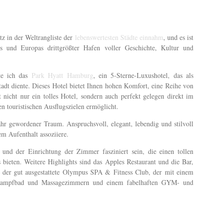
tz in der Weltrangliste der
lebenswertesten Städte einnahm
, und es ist
s und Europas drittgrößter Hafen voller Geschichte, Kultur und
te ich das
Park Hyatt Hamburg
, ein 5-Sterne-Luxushotel, das als
adt diente. Dieses Hotel bietet Ihnen hohen Komfort, eine Reihe von
 nicht nur ein tolles Hotel, sondern auch perfekt gelegen direkt im
n touristischen Ausflugszielen ermöglicht.
r gewordener Traum. Anspruchsvoll, elegant, lebendig und stilvoll
em Aufenthalt assoziiere.
d der Einrichtung der Zimmer fasziniert sein, die einen tollen
 bieten. Weitere Highlights sind das Apples Restaurant und die Bar,
d der gut ausgestattete Olympus SPA & Fitness Club, der mit einem
 Dampfbad und Massagezimmern und einem fabelhaften GYM- und