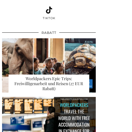
TIKTOK
RABATT
Worldpackers Epic Trips:
Freiwilligenarbeit und Reisen (27 EUR
Rabatt)