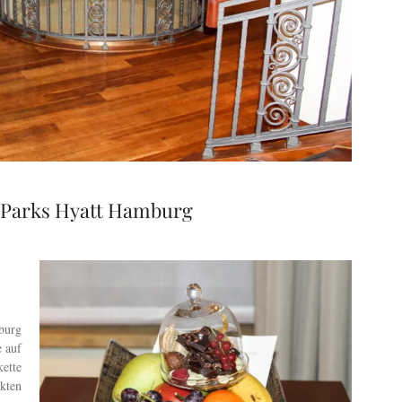
s Parks Hyatt Hamburg
burg
e auf
kette
kten