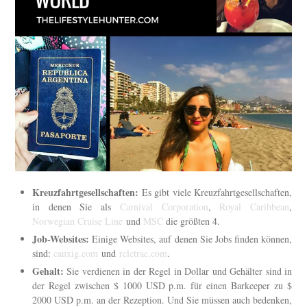
Kreuzfahrtgesellschaften:
Es gibt viele Kreuzfahrtgesellschaften,
in denen Sie als
Carnival Corporation
,
Royal Caribbean
,
Norwegian Cruise Line
und
MSC
die größten 4.
Job-Websites:
Einige Websites, auf denen Sie Jobs finden können,
sind:
cauxig.com
und
rclctrac.com
.
Gehalt:
Sie verdienen in der Regel in Dollar und Gehälter sind in
der Regel zwischen $ 1000 USD p.m. für einen Barkeeper zu $
2000 USD p.m. an der Rezeption. Und Sie müssen auch bedenken,