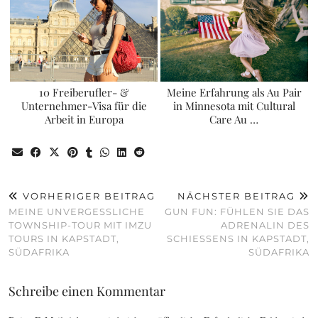
10 Freiberufler- &
Meine Erfahrung als Au Pair
Unternehmer-Visa für die
in Minnesota mit Cultural
Arbeit in Europa
Care Au …
VORHERIGER BEITRAG
NÄCHSTER BEITRAG
MEINE UNVERGESSLICHE
GUN FUN: FÜHLEN SIE DAS
TOWNSHIP-TOUR MIT IMZU
ADRENALIN DES
TOURS IN KAPSTADT,
SCHIESSENS IN KAPSTADT, S
SÜDAFRIKA
ÜDAFRIKA
Schreibe einen Kommentar