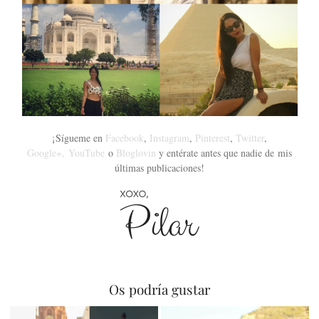
¡Sígueme en
Facebook
,
Instagram
,
Pinterest
,
Twitter
,
Google+,
YouTube
o
Bloglovin
y entérate antes que nadie de mis
últimas publicaciones!
Os podría gustar