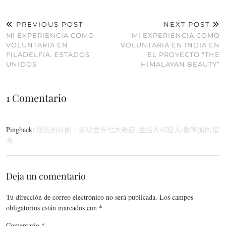
PREVIOUS POST
NEXT POST
MI EXPERIENCIA COMO
MI EXPERIENCIA COMO
VOLUNTARIA EN
VOLUNTARIA EN INDIA EN
FILADELFIA, ESTADOS
EL PROYECTO “THE
UNIDOS
HIMALAYAN BEAUTY”
1 Comentario
Pingback:
理想的目的：参观世界七大奇迹 |生活方式猎人-数字游民指
南
Deja un comentario
Tu dirección de correo electrónico no será publicada.
Los campos
obligatorios están marcados con
*
Comentario
*