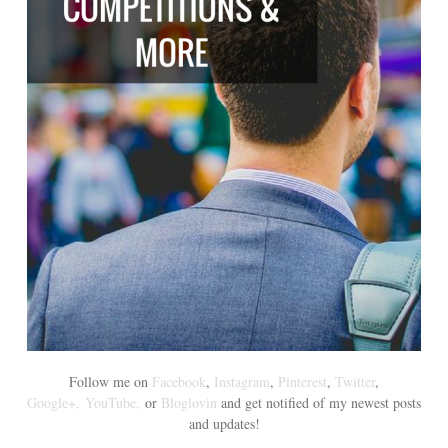
Follow me on
Facebook
,
Instagram
,
Pinterest
,
Twitter
,
Google+,
YouTube,
or
Bloglovin
and get notified of my newest posts
and updates!