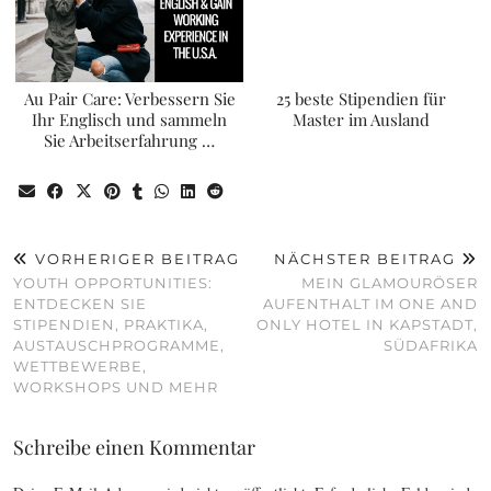
Au Pair Care: Verbessern Sie
25 beste Stipendien für
Ihr Englisch und sammeln
Master im Ausland
Sie Arbeitserfahrung …
VORHERIGER BEITRAG
NÄCHSTER BEITRAG
YOUTH OPPORTUNITIES:
MEIN GLAMOURÖSER
ENTDECKEN SIE
AUFENTHALT IM ONE AND
STIPENDIEN, PRAKTIKA,
ONLY HOTEL IN KAPSTADT,
AUSTAUSCHPROGRAMME,
SÜDAFRIKA
WETTBEWERBE,
WORKSHOPS UND MEHR
Schreibe einen Kommentar