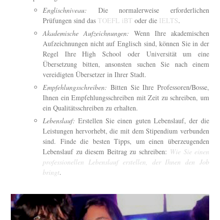
Englischniveau:
Die normalerweise erforderlichen
Prüfungen sind das
TOEFL iBT
oder die
IELTS
.
Akademische Aufzeichnungen:
Wenn Ihre akademischen
Aufzeichnungen nicht auf Englisch sind, können Sie in der
Regel Ihre High School oder Universität um eine
Übersetzung bitten, ansonsten suchen Sie nach einem
vereidigten Übersetzer in Ihrer Stadt.
Empfehlungsschreiben:
Bitten Sie Ihre Professoren/Bosse,
Ihnen ein Empfehlungsschreiben mit Zeit zu schreiben, um
ein Qualitätsschreiben zu erhalten.
Lebenslauf:
Erstellen Sie einen guten Lebenslauf, der die
Leistungen hervorhebt, die mit dem Stipendium verbunden
sind. Finde die besten Tipps, um einen überzeugenden
Lebenslauf zu diesem Beitrag zu schreiben:
Wie Sie einen
professionellen Lebenslauf erstellen, der Ihnen den Job
bringt
.