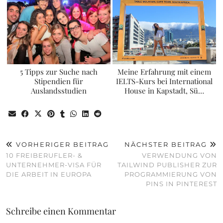
5 Tipps zur Suche nach
Meine Erfahrung mit einem
Stipendien für
IELTS-Kurs bei International
Auslandsstudien
House in Kapstadt, Sü…
VORHERIGER BEITRAG
NÄCHSTER BEITRAG
10 FREIBERUFLER- &
VERWENDUNG VON
UNTERNEHMER-VISA FÜR
TAILWIND PUBLISHER ZUR
DIE ARBEIT IN EUROPA
PROGRAMMIERUNG VON
PINS IN PINTEREST
Schreibe einen Kommentar