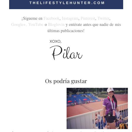
¡Sígueme en
Facebook
,
Instagram
,
Pinterest
,
Twitter
,
Google+,
YouTube
o
Bloglovin
y entérate antes que nadie de mis
últimas publicaciones!
Os podría gustar