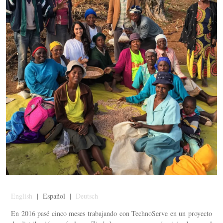
English
| Español |
Deutsch
En 2016 pasé cinco meses trabajando con TechnoServe en un proyecto